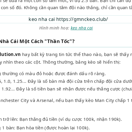
i sẽ đưa ra một con số làm mốc, ví dụ 2.5 bàn. Bạn chỉ cần dự
u) con số đó. Không cần quan tâm đội nào thắng, chỉ cần quan 
Hình minh hoạ:
keo nha cai
Nhà Cái Một Cách "Thần Tốc"?
lution.vn
hay bất kỳ trang tin tức thể thao nào, bạn sẽ thấ
y nhìn theo các cột. Thông thường, bảng kèo sẽ hiển thị:
) thường có màu đỏ hoặc được đánh dấu rõ ràng.
5, 1.0, 1.25... Đây là số bàn mà đội cửa trên chấp đội cửa dưới
, 1.92... Đây là số tiền bạn sẽ nhận được nếu thắng cược (ch
nchester City và Arsenal, nếu bạn thấy kèo Man City chấp 1 trá
 trở lên: Bạn thắng đủ tiền (ví dụ cược 100k, nhận 190k).
 1 bàn: Bạn hòa tiền (được hoàn lại 100k).