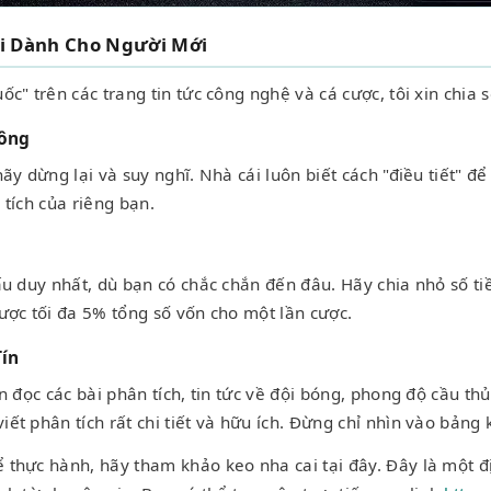
ái Dành Cho Người Mới
c" trên các trang tin tức công nghệ và cá cược, tôi xin chia
Đông
ãy dừng lại và suy nghĩ. Nhà cái luôn biết cách "điều tiết" 
 tích của riêng bạn.
ấu duy nhất, dù bạn có chắc chắn đến đâu. Hãy chia nhỏ số ti
ược tối đa 5% tổng số vốn cho một lần cược.
Tín
n đọc các bài phân tích, tin tức về đội bóng, phong độ cầu thủ,
ết phân tích rất chi tiết và hữu ích. Đừng chỉ nhìn vào bảng 
thực hành, hãy tham khảo keo nha cai tại đây. Đây là một đị