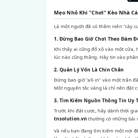
Mẹo Nhỏ Khi "Chơi" Kèo Nhà C
Là một người đã có thâm niên "cày cuố
1. Đừng Bao Giờ Chơi Theo Đám 
Khi thấy ai cũng đổ xô vào một cửa, h
lúc nào cũng thắng. Hãy tin vào phân
2. Quản Lý Vốn Là Chin Chắn
Đừng bao giờ "all-in" vào một trận đ
Một nguyên tắc vàng là chỉ nên đặt c
3. Tìm Kiếm Nguồn Thông Tin Uy 
Trước khi đặt cược, hãy dành thời gia
tnsolution.vn
thường có những bài vi
Và nếu bạn đang tìm kiếm một nơi để 