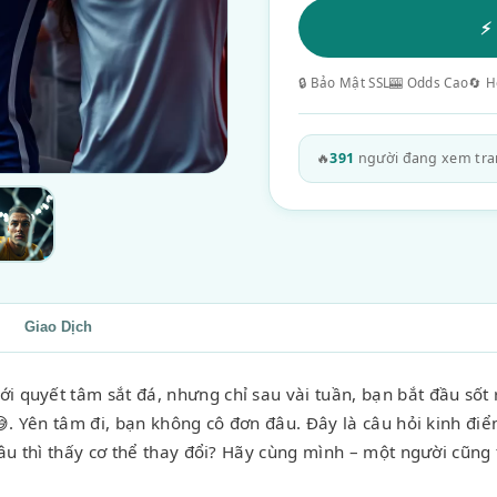
⚡
🔒 Bảo Mật SSL
🎰 Odds Cao
🔄 H
🔥
391
người đang xem tra
Giao Dịch
 quyết tâm sắt đá, nhưng chỉ sau vài tuần, bạn bắt đầu sốt 
 😅. Yên tâm đi, bạn không cô đơn đâu. Đây là câu hỏi kinh đi
lâu thì thấy cơ thể thay đổi? Hãy cùng mình – một người cũng