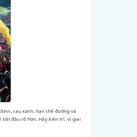
otein, rau xanh, hạn chế đường và
bắt đầu rõ hơn. Hãy kiên trì, vì giai