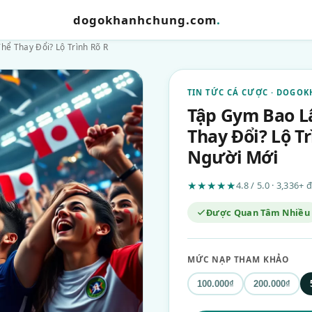
dogokhanhchung.com
.
hể Thay Đổi? Lộ Trình Rõ R
TIN TỨC CÁ CƯỢC · DOG
Tập Gym Bao L
Thay Đổi? Lộ T
Người Mới
★★★★★
4.8 / 5.0 · 3,336+
Được Quan Tâm Nhiều
MỨC NẠP THAM KHẢO
100.000₫
200.000₫