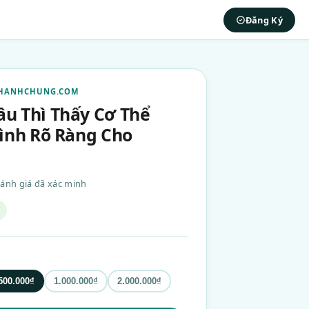
Đăng Ký
OKHANHCHUNG.COM
âu Thì Thấy Cơ Thể
rình Rõ Ràng Cho
 đánh giá đã xác minh
500.000₫
1.000.000₫
2.000.000₫