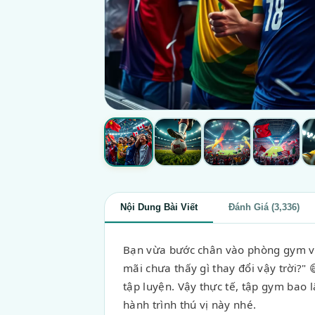
Nội Dung Bài Viết
Đánh Giá (3,336)
Bạn vừa bước chân vào phòng gym với
mãi chưa thấy gì thay đổi vậy trời?"
tập luyện. Vậy thực tế, tập gym bao 
hành trình thú vị này nhé.