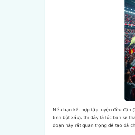
Nếu bạn kết hợp tập luyện đều đặn (
tinh bột xấu), thì đây là lúc bạn sẽ 
đoạn này rất quan trọng để tạo đà ch