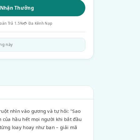
 Nhận Thưởng
oàn Trả 1.5%
💳 Đa Kênh Nạp
ng này
ruột nhìn vào gương và tự hỏi: "Sao
ển của hầu hết mọi người khi bắt đầu
 từng loay hoay như bạn – giải mã