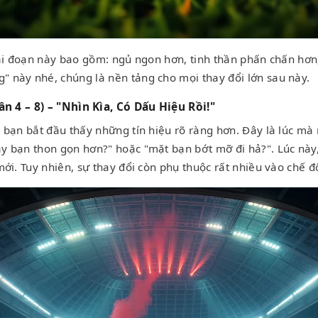
iai đoạn này bao gồm: ngủ ngon hơn, tinh thần phấn chấn hơn
 này nhé, chúng là nền tảng cho mọi thay đổi lớn sau này.
n 4 – 8) – "Nhìn Kìa, Có Dấu Hiệu Rồi!"
, bạn bắt đầu thấy những tín hiệu rõ ràng hơn. Đây là lúc m
y bạn thon gọn hơn?" hoặc "mặt bạn bớt mỡ đi hả?". Lúc này,
mới. Tuy nhiên, sự thay đổi còn phụ thuộc rất nhiều vào chế 