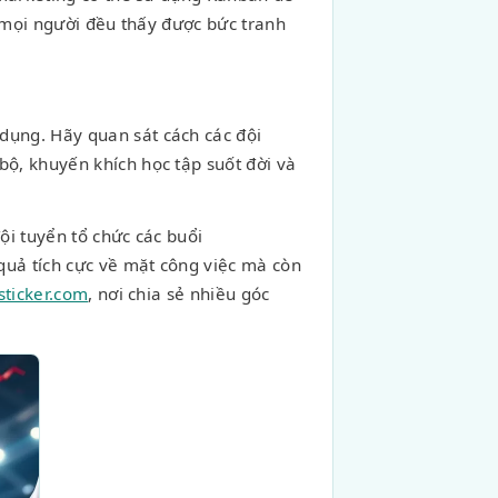
i mọi người đều thấy được bức tranh
dụng. Hãy quan sát cách các đội
ộ, khuyến khích học tập suốt đời và
ội tuyển tổ chức các buổi
quả tích cực về mặt công việc mà còn
sticker.com
, nơi chia sẻ nhiều góc