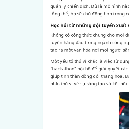
quản lý chiến dịch. Dù là mô hình nà
tổng thể, họ sẽ chủ động hơn trong c
Học hỏi từ những đội tuyển xuất 
Không có công thức chung cho mọi độ
tuyển hàng đầu trong ngành công ngh
tạo ra một văn hóa nơi mọi người sẵ
Một yếu tố thú vị khác là việc sử dụn
"hackathon" nội bộ để giải quyết các
giúp tinh thần đồng đội thăng hoa. 
nhìn thú vị về sự sáng tạo và kết nối.