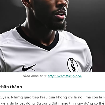
Hình minh hoạ:
https://escoltas.global
 chân thành
tuyển. Nhưng giao tiếp hiệu quả không chỉ là nói, mà còn là
 kiến, dù là bất đồng. Sự xung đột mang tính xây dựng có thể 