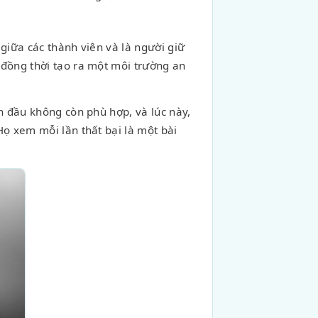
 giữa các thành viên và là người giữ
 đồng thời tạo ra một môi trường an
an đầu không còn phù hợp, và lúc này,
Họ xem mỗi lần thất bại là một bài