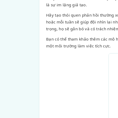
là sự im lặng giả tạo.
Hãy tạo thói quen phản hồi thường x
hoặc mỗi tuần sẽ giúp đội nhìn lại n
trọng, họ sẽ gắn bó và có trách nhiệ
Bạn có thể tham khảo thêm các mô hìn
một môi trường làm việc tích cực.