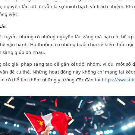
o, nguyên tắc cốt lõi vẫn là sự minh bạch và trách nhiệm. Kh
ông việc.
sắc
i tuyển, nhưng có những nguyên tắc vàng mà bạn có thể áp 
ệ vận hành. Họ thường có những buổi chia sẻ kiến thức nội b
n sàng giúp đỡ nhau.
g các giải pháp sáng tạo để gắn kết đội nhóm. Ví dụ, một số đ
 vấn đề cụ thể. Những hoạt động này không chỉ mang lại kết 
Bạn có thể tìm thêm những ý tưởng độc đáo tại
https://swastik