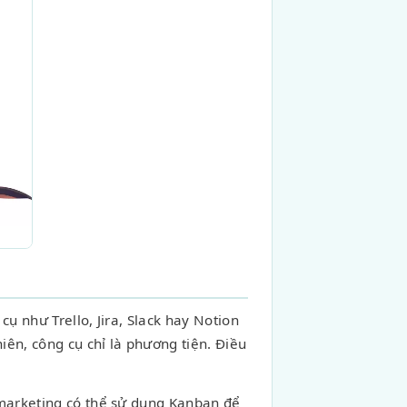
ụ như Trello, Jira, Slack hay Notion
iên, công cụ chỉ là phương tiện. Điều
 marketing có thể sử dụng Kanban để