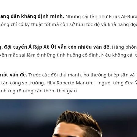
 đang dần khẳng định mình.
Những cái tên như Firas Al-Bu
ông chỉ có kỹ thuật tốt mà còn sở hữu tốc độ và khả năng đọ
đội tuyển Ả Rập Xê Út vẫn còn nhiều vấn đề.
Hàng phòng 
ên mắc sai lầm ở những tình huống cố định. Nếu không cải thi
một vấn đề.
Trước các đối thủ mạnh, họ thường bị ép sân và
ơi tấn công sở trường. HLV Roberto Mancini – người từng đưa 
 nhưng rõ ràng cần thêm thời gian.