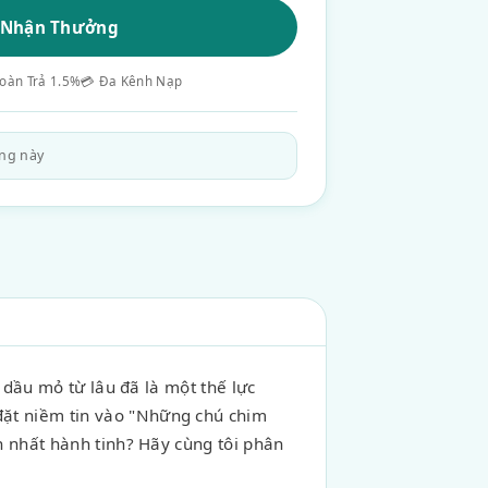
 Nhận Thưởng
oàn Trả 1.5%
💳 Đa Kênh Nạp
ng này
 dầu mỏ từ lâu đã là một thế lực
ặt niềm tin vào "Những chú chim
n nhất hành tinh? Hãy cùng tôi phân