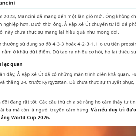
ancini
ăm 2023, Mancini đã mang đến một làn gió mới. Ông không chỉ
 nghiệp hơn. Dưới thời ông, Ả Rập Xê Út chuyển từ lối đá p
đổi này chưa thực sự mang lại hiệu quả như mong đợi.
n thường sử dụng sơ đồ 4-3-3 hoặc 4-2-3-1. Họ ưu tiên press
nằm ở khâu dứt điểm. Dù tạo ra nhiều cơ hội, họ lại thiếu s
 lạc quan
gần đây, Ả Rập Xê Út đã có những màn trình diễn khả quan. H
à thắng 2-0 trước Kyrgyzstan. Dù chưa thực sự thuyết phục,
 đội đang rất tốt. Các cầu thủ chia sẻ rằng họ cảm thấy tự ti
 tài ba mà còn là người truyền cảm hứng.
Và nếu duy trì đượ
bảng World Cup 2026.