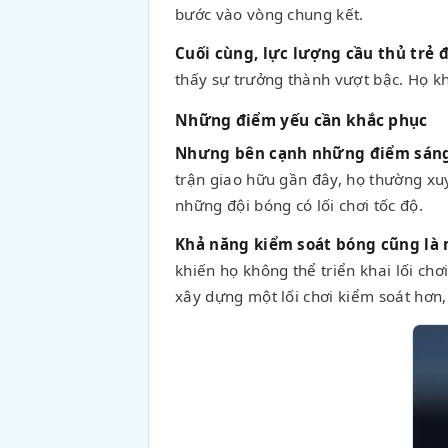
bước vào vòng chung kết.
Cuối cùng, lực lượng cầu thủ trẻ
thấy sự trưởng thành vượt bậc. Họ kh
Những điểm yếu cần khắc phục
Nhưng bên cạnh những điểm sáng, 
trận giao hữu gần đây, họ thường xuy
những đội bóng có lối chơi tốc độ.
Khả năng kiểm soát bóng cũng là 
khiến họ không thể triển khai lối ch
xây dựng một lối chơi kiểm soát hơn,