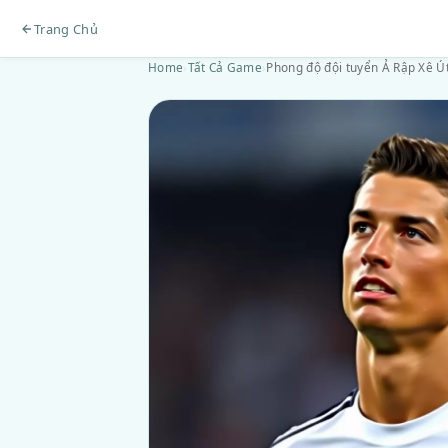
Trang Chủ
Home
›
Tất Cả Game
›
Phong độ đội tuyển Ả Rập Xê Ú