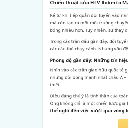
Chiến thuật của HLV Roberto M
Kể từ khi tiếp quản đội tuyển vào n
mà còn tạo ra một môi trường chuyên
bóng nhiều hơn. Tuy nhiên, sự thay 
Trong các trận đấu gần đây, đội tuyể
các cầu thủ chạy cánh. Nhưng vấn đề 
Phong độ gần đây: Những tín hiệu
Nhìn vào các trận giao hữu quốc tế 
những đội bóng mạnh nhất châu Á – v
thiết.
Điều đáng chú ý là tinh thần của toàn
Ông không chỉ là một chiến lược gia
thể nghĩ đến việc vượt qua vòng 