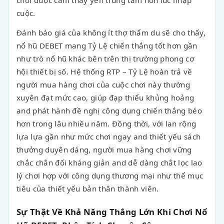
chơi được cảm thấy yên trung tâm hơn lúc nhập
cuộc.
Đánh báo giá của không ít thợ thẩm du sẽ cho thấy,
nổ hũ DEBET mang Tỷ Lệ chiến thắng tốt hơn gần
như trò nổ hũ khác bên trên thị trường phong cơ
hội thiết bị số. Hệ thống RTP – Tỷ Lệ hoàn trả về
người mua hàng chơi của cuộc chơi này thường
xuyên đạt mức cao, giúp đạp thiểu khủng hoảng
and phát hành đề nghị công dụng chiến thắng béo
hơn trong lâu nhiều năm. Đồng thời, với lan rộng
lựa lựa gần như mức chơi ngay and thiết yếu sách
thưởng duyên dáng, người mua hàng chơi vững
chắc chắn đối kháng giản and dễ dàng chắt lọc lao
lý chơi hợp với công dụng thương mại như thể mục
tiêu của thiết yếu bản thân thành viên.
Sự Thật Về Khả Năng Thắng Lớn Khi Chơi Nổ