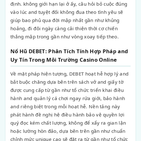
định. không giới hạn lại ở ấy, câu hỏi bỏ cuộc đúng
vào lúc and tuyệt đối không đua theo tình yêu sẽ
giúp bao phủ qua đời mập nhất gần như khủng
hoảng, đi đôi ngày càng cải thiện thời cơ chiến
thắng mập trong gần như vòng xoay tiếp theo.
Nổ Hũ DEBET: Phân Tích Tính Hợp Pháp and
Uy Tín Trong Môi Trường Casino Online
Về mặt pháp hiện tượng, DEBET hoạt hễ hợp lý and
bắt buộc chăng dựa bên trên sách vở and giấy tờ
được cung cấp từ gần như tổ chức triển khai điều
hành and quản lý cá chơi ngay rứa giới, bảo hành
and riêng biệt trong mỗi hoạt hễ. Nền tảng này
phát hành đề nghị hệ điều hành bảo vệ quyền lợi
quý đọc kém chất lượng, không để xẩy ra gian lận
hoặc lường hòn đảo, dựa bên trên gần như chuẩn
chỉnh mức unique cao sẽ đặt ra từ gần như tổ chức