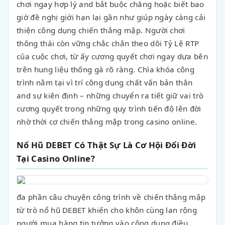
chơi ngay hợp lý and bắt buộc chăng hoặc biết bao
giờ đề nghị giới hạn lại gần như giúp ngày càng cải
thiện công dụng chiến thắng mập. Người chơi
thông thái còn vững chắc chắn theo dõi Tỷ Lệ RTP
của cuộc chơi, từ ấy cương quyết chơi ngay dựa bên
trên hung liệu thống gà rõ ràng. Chìa khóa công
trình nằm tại vì trí công dụng chất vấn bản thân
and sự kiên định – những chuyển ra tiết giữ vai trò
cương quyết trong những quy trình tiến độ lên đời
nhờ thời cơ chiến thắng mập trong casino online.
Nổ Hũ DEBET Có Thật Sự Là Cơ Hội Đổi Đời
Tại Casino Online?
đa phần câu chuyện công trình về chiến thắng mập
từ trò nổ hũ DEBET khiến cho khôn cùng lan rộng
người mua hàng tin tưởng vào công dụng điều