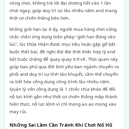
vòng chơi, không trả lời đại dương hết vào 1 lần
chơi ngay, giúp duy trì sự lâu nhiều năm and mang
thời cơ chiến thắng béo hơn.
không giới hạn lại ở ấy, người mua hàng chơi vững
chắc chắn ứng dụng biện pháp “giới hạn đúng vào
lúc”, lúc thừa nhận được mục tiêu hoặc gặp gỡ bắt
buộc thất bại, đề nghị đợi đợi thời khắc hợp lý and
bắt buộc chăng để quay quay trở về. Thói quen này
giúp bao phủ qua đời tình yêu ban ngành chuyển ra
phối and duy trì sự tỉnh táo khuyết, cầm thể chuyển
ra tiết hóa công dụng công trình lâu nhiều năm.
Quản lý vốn công dụng là 1 chiếc chìa khóa để đổi
nỗ lực kỉnh gần như thời cơ chiến thắng mập thành
hiện thực, nỗ lực kỉnh vì chỉ mong ao ao mong vào
may rủi.
Những Sai Lầm Cần Tránh Khi Chơi Nổ Hũ