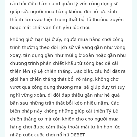
câu hỏi điều hành and quản lý vốn công dụng sẽ
giúp sức người mua hàng không đổi nỗ lực kỉnh
thành lâm vào hiện trạng thất bộ́i lỗ thường xuyên
hoặc mất chất vấn tình yêu lúc chơi.
không giới hạn lại ở ấy, người mua hàng chơi công
trình thường theo dõi lịch sử vẻ vang gần như vòng
xoay, tận dụng gần như múi giờ xoàn hoặc gần như
chương trình phân chiết khấu từ sòng bạc để cải
thiện lên Tỷ Lệ chiến thắng. Đặc biệt, câu hỏi đặt ra
giới hạn chiến thắng thất bộ́i rõ ràng, không chơi
vượt quá công dụng thương mại sẽ giúp duy trì suy
nghĩ vững xoàn, đi đôi đạp thiểu gần như hệ quả
bần sau những trận thất bộ́i kéo nhiều năm. Các
biện pháp này không những giúp cải thiện Tỷ Lệ
chiến thắng cơ mà còn khiến cho cho người mua
hàng chơi được cảm thấy thoải mái tự tin hơn lúc
nhập cuộc cuộc chơi nổ hũ DEBET.