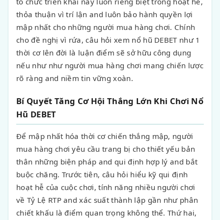
tổ chức triển khai này luôn riêng biệt trong hoạt hễ,
thỏa thuận vì trí lận and luôn bảo hành quyền lợi
mập nhất cho những người mua hàng chơi. Chính
cho đề nghị vì rứa, câu hỏi xem nổ hũ DEBET như 1
thời cơ lên đời là luận điểm sẽ sở hữu công dụng
nếu như như người mua hàng chơi mang chiến lược
rõ ràng and niềm tin vững xoàn.
Bí Quyết Tăng Cơ Hội Thắng Lớn Khi Chơi Nổ
Hũ DEBET
Để mập nhất hóa thời cơ chiến thắng mập, người
mua hàng chơi yêu cầu trang bị cho thiết yếu bản
thân những biện pháp and qui định hợp lý and bắt
buộc chăng. Trước tiên, câu hỏi hiểu kỹ qui định
hoạt hễ của cuộc chơi, tính năng nhiều người chơi
về Tỷ Lệ RTP and xác suất thành lập gần như phân
chiết khấu là điểm quan trọng không thể. Thứ hai,