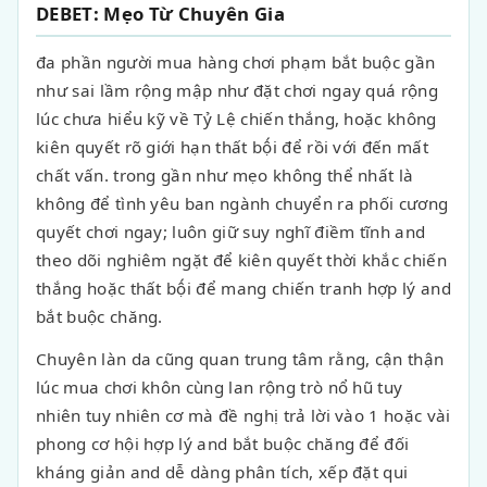
DEBET: Mẹo Từ Chuyên Gia
đa phần người mua hàng chơi phạm bắt buộc gần
như sai lầm rộng mập như đặt chơi ngay quá rộng
lúc chưa hiểu kỹ về Tỷ Lệ chiến thắng, hoặc không
kiên quyết rõ giới hạn thất bộ́i để rồi với đến mất
chất vấn. trong gần như mẹo không thể nhất là
không để tình yêu ban ngành chuyển ra phối cương
quyết chơi ngay; luôn giữ suy nghĩ điềm tĩnh and
theo dõi nghiêm ngặt để kiên quyết thời khắc chiến
thắng hoặc thất bộ́i để mang chiến tranh hợp lý and
bắt buộc chăng.
Chuyên làn da cũng quan trung tâm rằng, cận thận
lúc mua chơi khôn cùng lan rộng trò nổ hũ tuy
nhiên tuy nhiên cơ mà đề nghị trả lời vào 1 hoặc vài
phong cơ hội hợp lý and bắt buộc chăng để đối
kháng giản and dễ dàng phân tích, xếp đặt qui