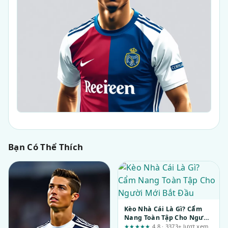
Bạn Có Thể Thích
Kèo Nhà Cái Là Gì? Cẩm
Nang Toàn Tập Cho Người
Mới Bắt Đầu
★★★★★
4.8 · 3373+ lượt xem