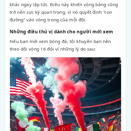
khác ngay lập tức. Điều này khiến vòng bảng cũng
trở nên cực kỳ quan trọng, vì nó quyết định “con
đường” vào vòng trong của mỗi đội.
Những điều thú vị dành cho người mới xem
Nếu bạn mới xem bóng đá, tôi khuyên bạn nên
theo dõi vòng 16 đội vì những lý do sau: