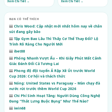
Xem Chi Tiết →
Xem Chi Tiết →
BẠN CÓ THỂ THÍCH
🎰
Chris Wood: Cập nhật mới nhất hôm nay về chân
sút đang gây bão
🎰
Tập Gym Bao Lâu Thì Thấy Cơ Thể Thay Đổi? Lộ
Trình Rõ Ràng Cho Người Mới
🎰
ibet88
🎰
Phóng Nhanh Vượt Ẩu – Khi Giây Phút Mất Cảnh
Giác Đánh Đổi Cả Tương Lai
🎰
Phong độ đội tuyển Ả Rập Xê Út trước World
Cup 2026: Cơ hội và thách thức
🎰
Nóng: United States vs Paraguay – Màn chạy đà
nước rút trước thềm World Cup 2026
🎰
Chi Phí Sinh Hoạt Tăng: Người Dùng Công Nghệ
Đang “Thắt Lưng Buộc Bụng” Như Thế Nào?
🎰
iwin68