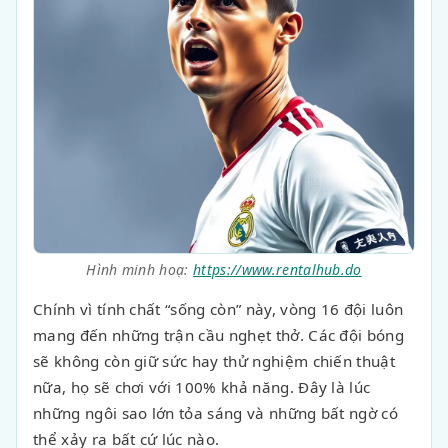
Hình minh hoạ:
https://www.rentalhub.do
Chính vì tính chất “sống còn” này, vòng 16 đội luôn
mang đến những trận cầu nghẹt thở. Các đội bóng
sẽ không còn giữ sức hay thử nghiệm chiến thuật
nữa, họ sẽ chơi với 100% khả năng. Đây là lúc
những ngôi sao lớn tỏa sáng và những bất ngờ có
thể xảy ra bất cứ lúc nào.