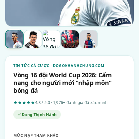
TIN TỨC CÁ CƯỢC · DOGOKHANHCHUNG.COM
Vòng 16 đội World Cup 2026: Cẩm
nang cho người mới “nhập môn”
bóng đá
★★★★★
4.8 / 5.0 · 1,976+ đánh giá đã xác minh
Đang Thịnh Hành
MỨC NẠP THAM KHẢO