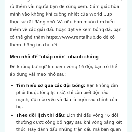
rủ thêm vài người bạn để cùng xem. Cảm giác hòa
mình vào không khí cuồng nhiệt của World Cup
thực sự rất đáng nhớ. Và nếu bạn muốn tìm hiểu
thêm về các giải đấu hoặc đặt vé xem bóng đá, bạn
có thể ghé thăm https://www.rentalhub.do để có
thêm thông tin chi tiết.
Mẹo nhỏ để “nhập môn” nhanh chóng
Để không bỡ ngỡ khi xem vòng 16 đội, bạn có thể
áp dụng vài mẹo nhỏ sau:
Tìm hiểu sơ qua các đội bóng:
Bạn không cần
phải thuộc lòng lịch sử, chỉ cần biết đội nào
mạnh, đội nào yếu và đâu là ngôi sao chính của
họ.
Theo dõi lịch thi đấu:
Lịch thi đấu vòng 16 đội
thường được công bố ngay sau khi vòng bảng kết
thúc. Hãy đánh dấu những trận đấu mà bạn quan