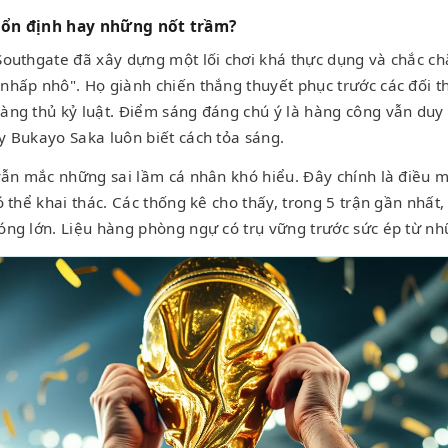
 ổn định hay những nốt trầm?
outhgate đã xây dựng một lối chơi khá thực dụng và chắc chắ
hấp nhô". Họ giành chiến thắng thuyết phục trước các đối th
àng thủ kỷ luật. Điểm sáng đáng chú ý là hàng công vẫn duy t
y Bukayo Saka luôn biết cách tỏa sáng.
vẫn mắc những sai lầm cá nhân khó hiểu. Đây chính là điều m
 thể khai thác. Các thống kê cho thấy, trong 5 trận gần nhất,
óng lớn. Liệu hàng phòng ngự có trụ vững trước sức ép từ nh