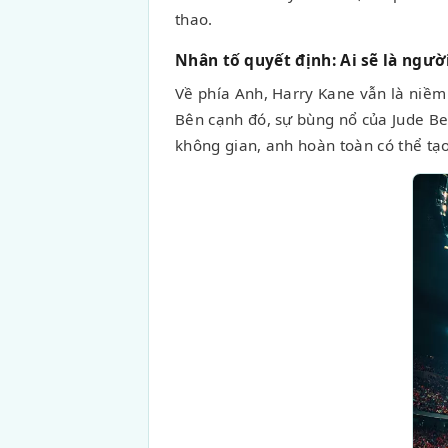
thao.
Nhân tố quyết định: Ai sẽ là ngườ
Về phía Anh, Harry Kane vẫn là niềm 
Bên cạnh đó, sự bùng nổ của Jude Be
không gian, anh hoàn toàn có thể tạo