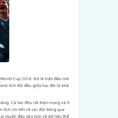
 World Cup 2018. Đó là trận đấu mà
nh tích đối đầu giữa hai đội là khá
ắng. Cả hai đều rất thận trọng và ít
tích chi tiết về các đội bóng qua
g ai muốn đào sâu hơn về dữ liệu thể