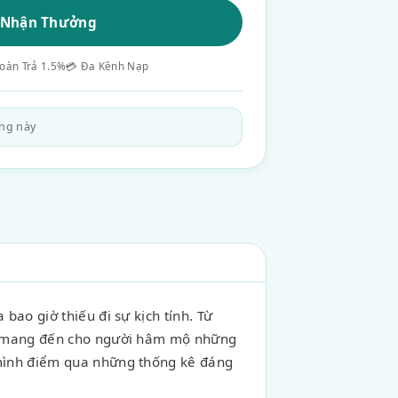
 Nhận Thưởng
oàn Trả 1.5%
💳 Đa Kênh Nạp
ng này
bao giờ thiếu đi sự kịch tính. Từ
ều mang đến cho người hâm mộ những
 mình điểm qua những thống kê đáng