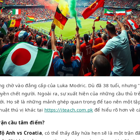
rông chờ vào đẳng cấp của Luka Modric. Dù đã 38 tuổi, nhưng
ền chết người. Ngoài ra, sự xuất hiện của những cầu thủ tr
. Họ sẽ là những mảnh ghép quan trọng để tạo nên một tập 
uật thú vị khác tại
https://iteach.com.pk
để hiểu rõ hơn về c
trận cầu tâm điểm?
ộ Anh vs Croatia
, có thể thấy đây hứa hẹn sẽ là một trận đ