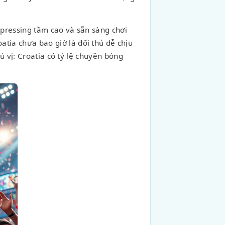
.
 pressing tầm cao và sẵn sàng chơi
atia chưa bao giờ là đối thủ dễ chịu
ú vị: Croatia có tỷ lệ chuyền bóng