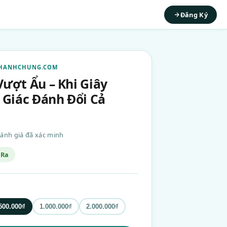
Đăng Ký
OKHANHCHUNG.COM
ượt Ẩu – Khi Giây
 Giác Đánh Đổi Cả
 đánh giá đã xác minh
 Ra
500.000₫
1.000.000₫
2.000.000₫