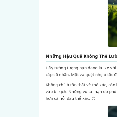
Những Hậu Quả Không Thể Lườ
Hãy tưởng tượng bạn đang lái xe với
cấp số nhân. Một va quệt nhẹ ở tốc đ
Không chỉ là tổn thất về thể xác, còn
vào bi kịch. Những vụ tai nạn do ph
hơn cả nỗi đau thể xác. 😔