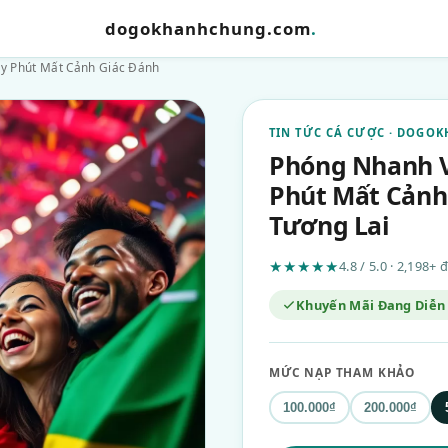
dogokhanhchung.com
.
ây Phút Mất Cảnh Giác Đánh
TIN TỨC CÁ CƯỢC · DOG
Phóng Nhanh V
Phút Mất Cảnh
Tương Lai
★★★★★
4.8 / 5.0 · 2,198+
Khuyến Mãi Đang Diễn
MỨC NẠP THAM KHẢO
100.000₫
200.000₫