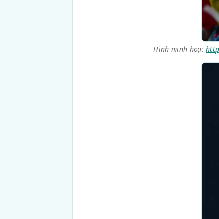
Hình minh hoạ:
htt