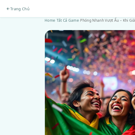
Trang Chủ
Home
›
Tất Cả Game
›
Phóng Nhanh Vượt Ẩu – Khi Gi