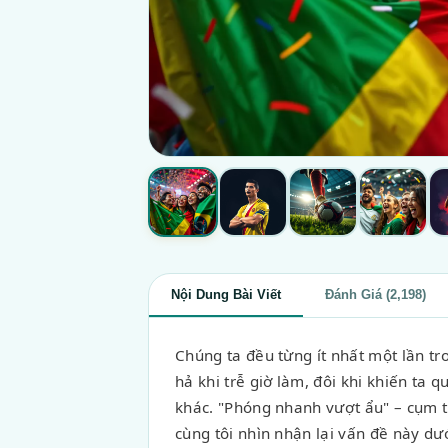
Nội Dung Bài Viết
Đánh Giá (2,198)
Chúng ta đều từng ít nhất một lần tro
hả khi trễ giờ làm, đôi khi khiến ta
khác. "Phóng nhanh vượt ẩu" – cụm t
cùng tôi nhìn nhận lại vấn đề này dư