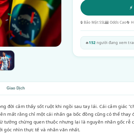
⚡
🔒 Bảo Mật SSL
🎰 Odds Cao
🔄 H
🔥
152
người đang xem tra
Giao Dịch
ng đời cảm thấy sốt ruột khi ngồi sau tay lái. Cái cảm giác "
 quên mất rằng chỉ một cái nhấn ga bốc đồng cũng có thể thay
ừ tưởng chừng quen thuộc nhưng lại là nguyên nhân gốc rễ c
ới góc nhìn thực tế và nhân văn nhất.