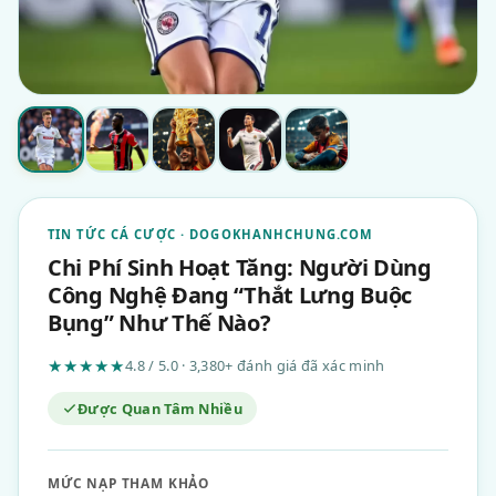
TIN TỨC CÁ CƯỢC · DOGOKHANHCHUNG.COM
Chi Phí Sinh Hoạt Tăng: Người Dùng
Công Nghệ Đang “Thắt Lưng Buộc
Bụng” Như Thế Nào?
★★★★★
4.8 / 5.0 · 3,380+ đánh giá đã xác minh
Được Quan Tâm Nhiều
MỨC NẠP THAM KHẢO