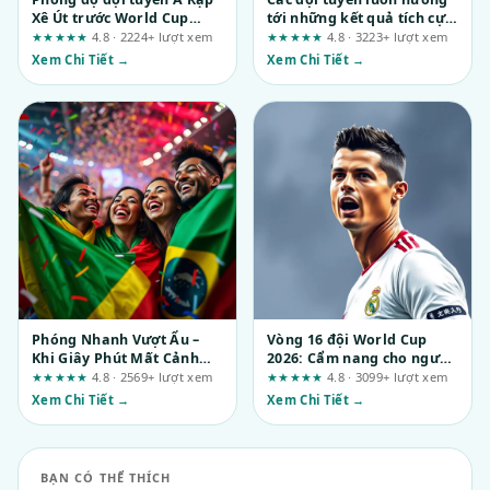
Xê Út trước World Cup
tới những kết quả tích cực:
2026: Cơ hội và thách thức
Bí quyết từ tinh thần đồng
★★★★★
4.8 · 2224+ lượt xem
★★★★★
4.8 · 3223+ lượt xem
đội
Xem Chi Tiết →
Xem Chi Tiết →
Phóng Nhanh Vượt Ẩu –
Vòng 16 đội World Cup
Khi Giây Phút Mất Cảnh
2026: Cẩm nang cho người
Giác Đánh Đổi Cả Tương
mới “nhập môn” bóng đá
★★★★★
4.8 · 2569+ lượt xem
★★★★★
4.8 · 3099+ lượt xem
Lai
Xem Chi Tiết →
Xem Chi Tiết →
BẠN CÓ THỂ THÍCH