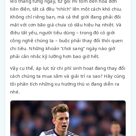
leo thang từng ngày, từ gói mì tôm đến hóa đơn
tiền điện, tất cả đều “nhích” lên một cách khó chịu.
Không chỉ riêng bạn, mà cả thế giới đang phải đối
mặt với cơn bão giá chưa có dấu hiệu hạ nhiệt. Và
điều tất yếu, người tiêu dùng – trong đó có giới
công nghệ chúng ta – buộc phải thay đổi thói quen
chi tiêu. Những khoản “chơi sang” ngày nào giờ
phải cân nhắc kỹ lưỡng hơn bao giờ hết.
Vậy cụ thể, áp lực từ chi phí sinh hoạt đang thay đổi
cách chúng ta mua sắm và giải trí ra sao? Hãy cùng
tôi phân tích những xu hướng thú vị đang diễn ra
nhé.