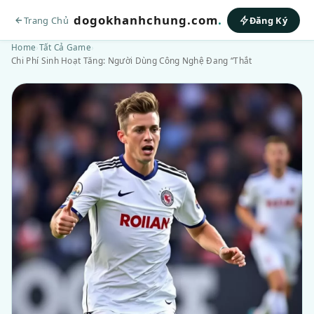
dogokhanhchung.com
.
Trang Chủ
Đăng Ký
Home
›
Tất Cả Game
›
Chi Phí Sinh Hoạt Tăng: Người Dùng Công Nghệ Đang “Thắt