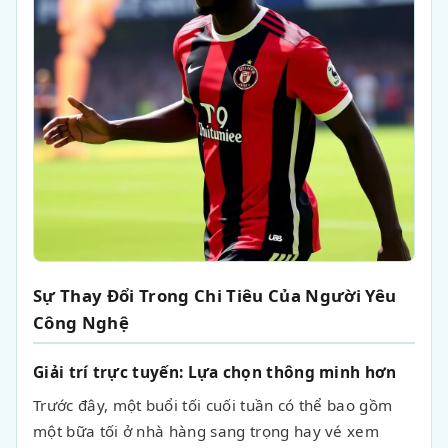
Sự Thay Đổi Trong Chi Tiêu Của Người Yêu
Công Nghệ
Giải trí trực tuyến: Lựa chọn thông minh hơn
Trước đây, một buổi tối cuối tuần có thể bao gồm
một bữa tối ở nhà hàng sang trọng hay vé xem