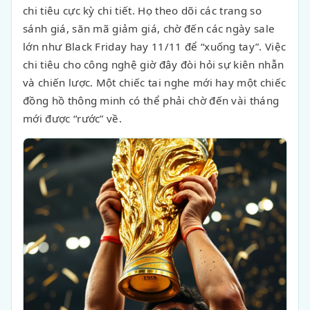
chi tiêu cực kỳ chi tiết. Họ theo dõi các trang so
sánh giá, săn mã giảm giá, chờ đến các ngày sale
lớn như Black Friday hay 11/11 để “xuống tay”. Việc
chi tiêu cho công nghệ giờ đây đòi hỏi sự kiên nhẫn
và chiến lược. Một chiếc tai nghe mới hay một chiếc
đồng hồ thông minh có thể phải chờ đến vài tháng
mới được “rước” về.