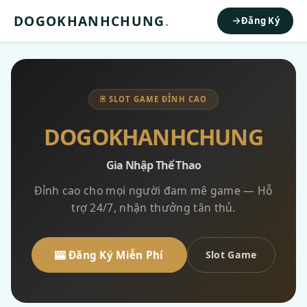
DOGOKHANHCHUNG
.
Đăng Ký
🃏 SLOT GAME ĐỈNH CAO
DOGOKHANHCHUNG
Gia Nhập Thể Thao
Đỉnh cao cho mọi người đam mê game — Hỗ
trợ 24/7, nhận thưởng tân thủ.
🎰 Đăng Ký Miễn Phí
Slot Game