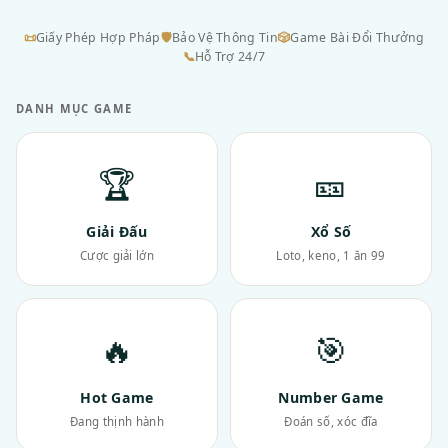
📜
Giấy Phép Hợp Pháp
🛡
Bảo Vệ Thông Tin
🎲
Game Bài Đổi Thưởng
📞
Hỗ Trợ 24/7
DANH MỤC GAME
🏆
🎫
Giải Đấu
Xổ Số
Cược giải lớn
Loto, keno, 1 ăn 99
🔥
🎯
Hot Game
Number Game
Đang thịnh hành
Đoán số, xóc đĩa