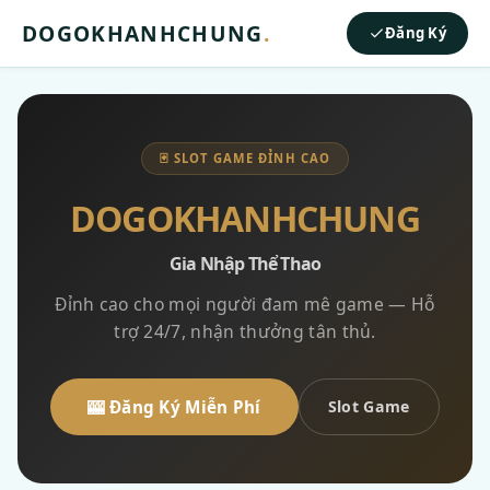
DOGOKHANHCHUNG
.
Đăng Ký
🃏 SLOT GAME ĐỈNH CAO
DOGOKHANHCHUNG
Gia Nhập Thể Thao
Đỉnh cao cho mọi người đam mê game — Hỗ
trợ 24/7, nhận thưởng tân thủ.
🎰 Đăng Ký Miễn Phí
Slot Game