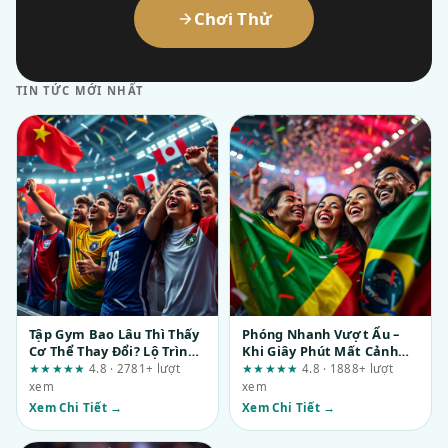
Chơi Thử
TIN TỨC MỚI NHẤT
Tập Gym Bao Lâu Thì Thấy
Phóng Nhanh Vượt Ẩu –
Cơ Thể Thay Đổi? Lộ Trình
Khi Giây Phút Mất Cảnh
Rõ Ràng Cho Người Mới
Giác Đánh Đổi Cả Tương
★★★★★
4.8 · 2781+ lượt
★★★★★
4.8 · 1888+ lượt
Lai
xem
xem
Xem Chi Tiết →
Xem Chi Tiết →