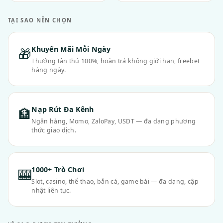
TẠI SAO NÊN CHỌN
Khuyến Mãi Mỗi Ngày
🎁
Thưởng tân thủ 100%, hoàn trả không giới hạn, freebet
hàng ngày.
Nạp Rút Đa Kênh
🏦
Ngân hàng, Momo, ZaloPay, USDT — đa dạng phương
thức giao dịch.
1000+ Trò Chơi
🎰
Slot, casino, thể thao, bắn cá, game bài — đa dạng, cập
nhật liên tục.