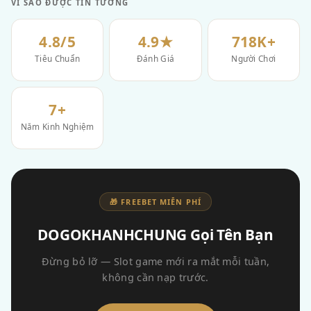
VÌ SAO ĐƯỢC TIN TƯỞNG
4.8/5
4.9★
718K+
Tiêu Chuẩn
Đánh Giá
Người Chơi
7+
Năm Kinh Nghiệm
🎁 FREEBET MIỄN PHÍ
DOGOKHANHCHUNG Gọi Tên Bạn
Đừng bỏ lỡ — Slot game mới ra mắt mỗi tuần,
không cần nạp trước.