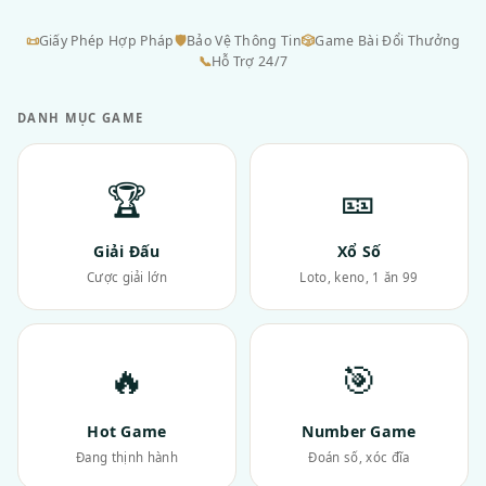
📜
Giấy Phép Hợp Pháp
🛡
Bảo Vệ Thông Tin
🎲
Game Bài Đổi Thưởng
📞
Hỗ Trợ 24/7
DANH MỤC GAME
🏆
🎫
Giải Đấu
Xổ Số
Cược giải lớn
Loto, keno, 1 ăn 99
🔥
🎯
Hot Game
Number Game
Đang thịnh hành
Đoán số, xóc đĩa