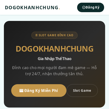
DOGOKHANHCHUNG
.
Đăng Ký
🃏 SLOT GAME ĐỈNH CAO
DOGOKHANHCHUNG
Gia Nhập Thể Thao
Đỉnh cao cho mọi người đam mê game — Hỗ
trợ 24/7, nhận thưởng tân thủ.
🎰 Đăng Ký Miễn Phí
Slot Game