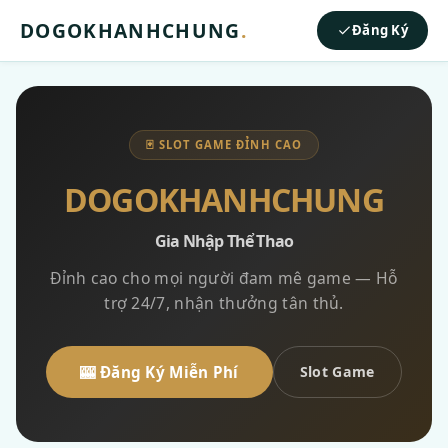
DOGOKHANHCHUNG
.
Đăng Ký
🃏 SLOT GAME ĐỈNH CAO
DOGOKHANHCHUNG
Gia Nhập Thể Thao
Đỉnh cao cho mọi người đam mê game — Hỗ
trợ 24/7, nhận thưởng tân thủ.
🎰 Đăng Ký Miễn Phí
Slot Game