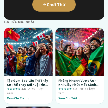
Chơi Thử
TIN TỨC MỚI NHẤT
Tập Gym Bao Lâu Thì Thấy
Phóng Nhanh Vượt Ẩu –
Cơ Thể Thay Đổi? Lộ Trình
Khi Giây Phút Mất Cảnh
Rõ Ràng Cho Người Mới
Giác Đánh Đổi Cả Tương
★★★★★
4.8 · 2360+ lượt
★★★★★
4.8 · 2016+ lượt
Lai
xem
xem
Xem Chi Tiết →
Xem Chi Tiết →