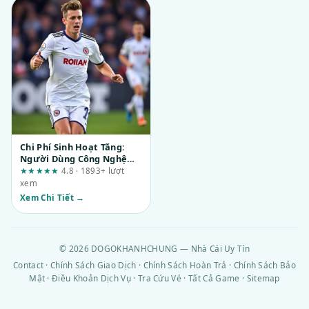
Chi Phí Sinh Hoạt Tăng:
Người Dùng Công Nghệ
Đang “Thắt Lưng Buộc
★★★★★
4.8 · 1893+ lượt
Bụng” Như Thế Nào?
xem
Xem Chi Tiết →
© 2026 DOGOKHANHCHUNG — Nhà Cái Uy Tín
Contact
·
Chính Sách Giao Dịch
·
Chính Sách Hoàn Trả
·
Chính Sách Bảo
Mật
·
Điều Khoản Dịch Vụ
·
Tra Cứu Vé
·
Tất Cả Game
·
Sitemap