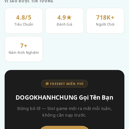
VÌ SAO ĐƯỢC TIN TƯỞNG
4.8/5
4.9★
718K+
Tiêu Chuẩn
Đánh Giá
Người Chơi
7+
Năm Kinh Nghiệm
🎁 FREEBET MIỄN PHÍ
DOGOKHANHCHUNG Gọi Tên Bạn
Đừng bỏ lỡ — Slot game mới ra mắt mỗi tuần,
không cần nạp trước.