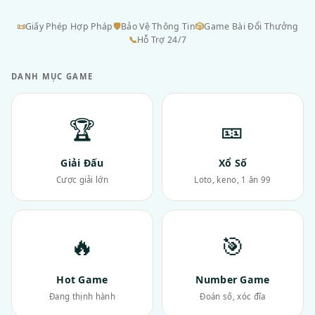
📜
Giấy Phép Hợp Pháp
🛡
Bảo Vệ Thông Tin
🎲
Game Bài Đổi Thưởng
📞
Hỗ Trợ 24/7
DANH MỤC GAME
🏆
🎫
Giải Đấu
Xổ Số
Cược giải lớn
Loto, keno, 1 ăn 99
🔥
🎯
Hot Game
Number Game
Đang thịnh hành
Đoán số, xóc đĩa