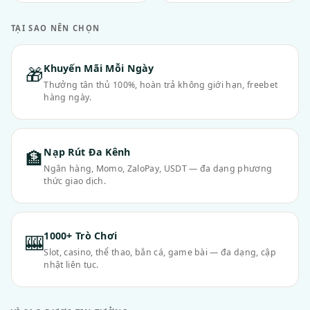
TẠI SAO NÊN CHỌN
Khuyến Mãi Mỗi Ngày
🎁
Thưởng tân thủ 100%, hoàn trả không giới hạn, freebet
hàng ngày.
Nạp Rút Đa Kênh
🏦
Ngân hàng, Momo, ZaloPay, USDT — đa dạng phương
thức giao dịch.
1000+ Trò Chơi
🎰
Slot, casino, thể thao, bắn cá, game bài — đa dạng, cập
nhật liên tục.