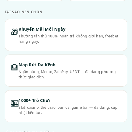
TẠI SAO NÊN CHỌN
Khuyến Mãi Mỗi Ngày
🎁
Thưởng tân thủ 100%, hoàn trả không giới hạn, freebet
hàng ngày.
Nạp Rút Đa Kênh
🏦
Ngân hàng, Momo, ZaloPay, USDT — đa dạng phương
thức giao dịch.
1000+ Trò Chơi
🎰
Slot, casino, thể thao, bắn cá, game bài — đa dạng, cập
nhật liên tục.